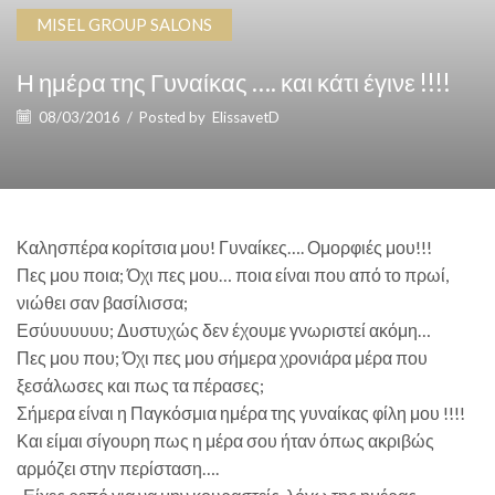
MISEL GROUP SALONS
Η ημέρα της Γυναίκας …. και κάτι έγινε !!!!
08/03/2016
/
Posted by
ElissavetD
Καλησπέρα κορίτσια μου! Γυναίκες…. Ομορφιές μου!!!
Πες μου ποια; Όχι πες μου… ποια είναι που από το πρωί,
νιώθει σαν βασίλισσα;
Εσύυυυυυυ; Δυστυχώς δεν έχουμε γνωριστεί ακόμη…
Πες μου που; Όχι πες μου σήμερα χρονιάρα μέρα που
ξεσάλωσες και πως τα πέρασες;
Σήμερα είναι η Παγκόσμια ημέρα της γυναίκας φίλη μου !!!!
Και είμαι σίγουρη πως η μέρα σου ήταν όπως ακριβώς
αρμόζει στην περίσταση….