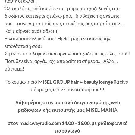
παν’ κ’οι άλλοι !
Όλα καλά ως εδώ και έρχεται η ώρα που χαζολογάς στο
διαδίκτυο και πέφτεις πάνω μου… διαβάζεις τις σκέψεις
μου… συνειδητοποιείς πως οι σκέψεις μας συμπίπτουν….
Και παίρνεις ανάποδες!!!!
Ε ναι λοιπόν γλυκιά μου! Ήρθε η ώρα να κάνεις την
επανάστασή σου!
Σήκωσε το τηλέφωνο και οργάνωσε έξοδο με τις φίλες σου!!!
Ποτέ δεν είναι αργά… όχι απαραίτητα σήμερα…. Αλλά…
σύντομα!
Το κομμωτήριο
MISEL GROUP hair + beauty lounge
θα είναι
σύμμαχος στην επανάστασή σου!!!
Λάβε μέρος στον αυριανό διαγωνισμό της web
ραδιοφωνικής εκπομπής μας MISEL MANIA
στον musicwayradio.com 14.00 – 16.00, με ραδιοφωνικό
παραγωγό