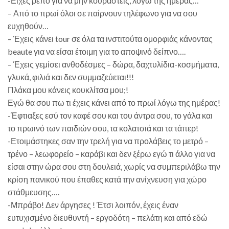
-Είχες ρεπό για να μην κουραστείς, λόγω της ημέρας…
– Από το πρωί όλοι σε παίρνουν τηλέφωνο για να σου
ευχηθούν…
– Έχεις κάνει tour σε όλα τα ινστιτούτα ομορφιάς κάνοντας
beaute για να είσαι έτοιμη για το αποψινό δείπνο….
– Έχεις γεμίσει ανθοδέσμες – δώρα, δαχτυλίδια-κοσμήματα,
γλυκά, φιλιά και δεν συμμαζεύεται!!!
Πλάκα μου κάνεις κουκλίτσα μου;!
Εγώ θα σου πω τι έχεις κάνει από το πρωί λόγω της ημέρας!
-Έφτιαξες εσύ τον καφέ σου και του άντρα σου, το γάλα και
το πρωινό των παιδιών σου, τα κολατσιά και τα τάπερ!
-Ετοιμάστηκες σαν την τρελή για να προλάβεις το μετρό –
τρένο – λεωφορείο – καράβι και δεν ξέρω εγώ τι άλλο για να
είσαι στην ώρα σου στη δουλειά, χωρίς να συμπεριλάβω την
κρίση πανικού που έπαθες κατά την ανίχνευση για χώρο
στάθμευσης….
-Μπράβο! Δεν άργησες ! Έτσι λοιπόν, έχεις έναν
ευτυχισμένο διευθυντή – εργοδότη – πελάτη και από εδώ