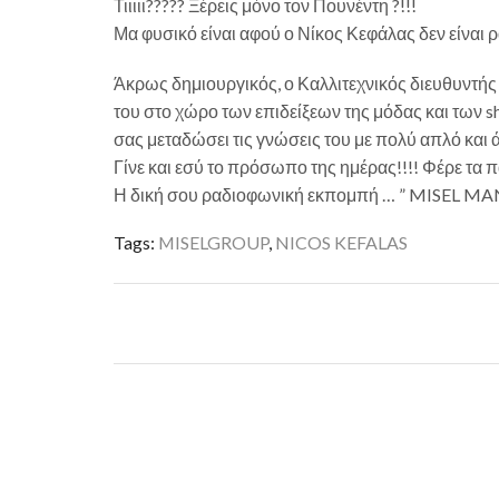
Τιιιιι????? Ξέρεις μόνο τον Πουνέντη ?!!!
Μα φυσικό είναι αφού ο Νίκος Κεφάλας δεν είναι 
Άκρως δημιουργικός, ο Καλλιτεχνικός διευθυντή
του στο χώρο των επιδείξεων της μόδας και των 
σας μεταδώσει τις γνώσεις του με πολύ απλό και 
Γίνε και εσύ το πρόσωπο της ημέρας!!!! Φέρε τα 
Η δική σου ραδιοφωνική εκπομπή … ” MISEL MA
Tags:
MISELGROUP
,
NICOS KEFALAS