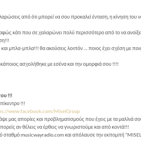
αρώσεις από ότι μπορεί να σου προκαλεί ένταση, η κίνηση του ν
σαφώς κάτι που σε χαλαρώνει πολύ περισσότερο από το να ανοίξει
ση!!!
ει και μπλα-μπλα!!! θα ακούσεις λοιπόν … ποιος έχει σχέση με πο
κάποιος ασχολήθηκε με εσένα και την ομορφιά σου !!!!
ου !!!
πίκεντρο !!!
ps://www.facebook.com/MiselGroup
άψε μας απορίες και προβληματισμούς που έχεις με τα μαλλιά σου 
Μπορείς αν θέλεις να έρθεις να γνωριστούμε και από κοντά!!!
κό σταθμό musicwayradio.com και απόλαυσε την εκπομπή “MISEL