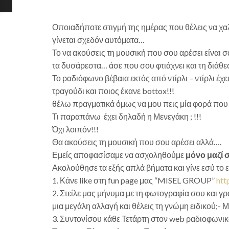
Οποιαδήποτε στιγμή της ημέρας που θέλεις να χαλ
γίνεται σχεδόν αυτόματα…
Το να ακούσεις τη μουσική που σου αρέσει είναι 
τα δυσάρεστα… άσε που σου φτιάχνει και τη διάθε
Το ραδιόφωνο βέβαια εκτός από ντίρλι – ντίρλι έχ
τραγούδι και ποιος έκανε bottox!!!
θέλω πραγματικά όμως να μου πεις μία φορά που 
Τι παραπάνω έχει δηλαδή η Μενεγάκη ; !!!
Όχι λοιπόν!!!
Θα ακούσεις τη μουσική που σου αρέσει αλλά….
Εμείς αποφασίσαμε να ασχοληθούμε
μόνο μαζί σ
Ακολούθησε τα εξής απλά βήματα και γίνε εσύ το ε
1. Κάνε like στη fun page μας “MISEL GROUP”
htt
2. Στείλε μας μήνυμα με τη φωτογραφία σου και γρ
μια μεγάλη αλλαγή και θέλεις τη γνώμη ειδικού;- 
3. Συντονίσου κάθε Τετάρτη στον web ραδιοφωνι